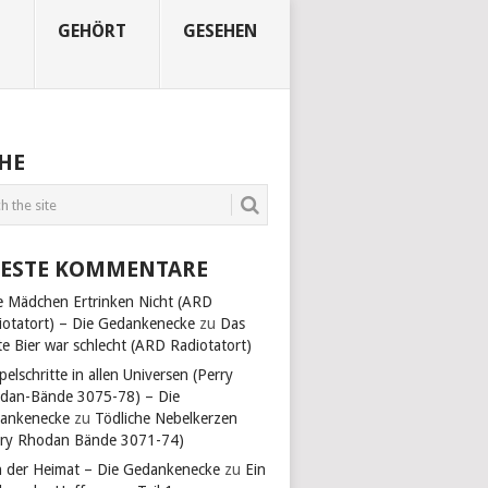
N
GEHÖRT
GESEHEN
HE
ESTE KOMMENTARE
e Mädchen Ertrinken Nicht (ARD
iotatort) – Die Gedankenecke
zu
Das
te Bier war schlecht (ARD Radiotatort)
pelschritte in allen Universen (Perry
dan-Bände 3075-78) – Die
ankenecke
zu
Tödliche Nebelkerzen
rry Rhodan Bände 3071-74)
n der Heimat – Die Gedankenecke
zu
Ein