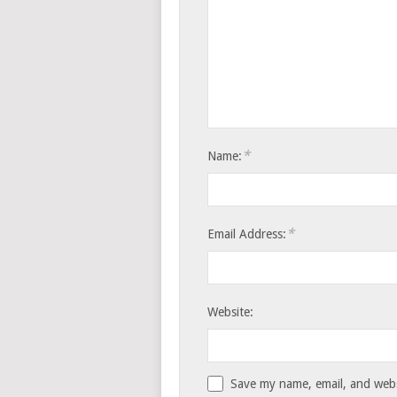
*
Name:
*
Email Address:
Website:
Save my name, email, and websi