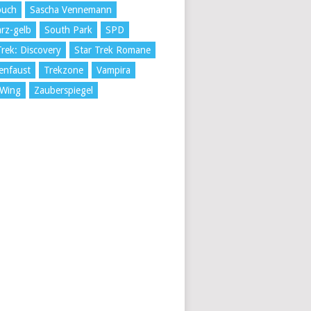
buch
Sascha Vennemann
rz-gelb
South Park
SPD
Trek: Discovery
Star Trek Romane
enfaust
Trekzone
Vampira
 Wing
Zauberspiegel