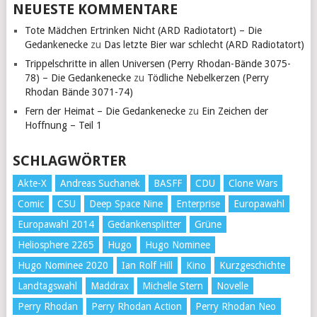
NEUESTE KOMMENTARE
Tote Mädchen Ertrinken Nicht (ARD Radiotatort) – Die
Gedankenecke
zu
Das letzte Bier war schlecht (ARD Radiotatort)
Trippelschritte in allen Universen (Perry Rhodan-Bände 3075-
78) – Die Gedankenecke
zu
Tödliche Nebelkerzen (Perry
Rhodan Bände 3071-74)
Fern der Heimat – Die Gedankenecke
zu
Ein Zeichen der
Hoffnung – Teil 1
SCHLAGWÖRTER
Akte-X
Andreas Suchanek
BASFF
CDU
Clone Wars
Comic
CSU
Deep Space Nine
Enterprise
Europawahl
Europawahl 2014
Gedankensplitter
Grüne
Heliosphere 2265
Hugo
Hugo Nominee
Hugo Nominee 2020
Ian Rolf Hill
Kino
Kurzgeschichte
Landtagswahl
Maddrax
Michelle Stern
Novelle
Perry Rhodan
Perry Rhodan Action
Perry Rhodan Neo