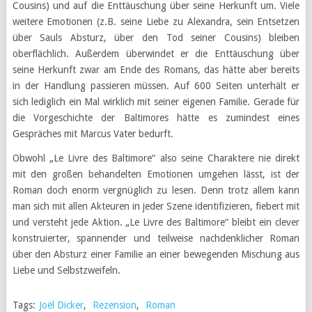
Cousins) und auf die Enttäuschung über seine Herkunft um. Viele
weitere Emotionen (z.B. seine Liebe zu Alexandra, sein Entsetzen
über Sauls Absturz, über den Tod seiner Cousins) bleiben
oberflächlich. Außerdem überwindet er die Enttäuschung über
seine Herkunft zwar am Ende des Romans, das hätte aber bereits
in der Handlung passieren müssen. Auf 600 Seiten unterhält er
sich lediglich ein Mal wirklich mit seiner eigenen Familie. Gerade für
die Vorgeschichte der Baltimores hätte es zumindest eines
Gespräches mit Marcus Vater bedurft.
Obwohl „Le Livre des Baltimore“ also seine Charaktere nie direkt
mit den großen behandelten Emotionen umgehen lässt, ist der
Roman doch enorm vergnüglich zu lesen. Denn trotz allem kann
man sich mit allen Akteuren in jeder Szene identifizieren, fiebert mit
und versteht jede Aktion. „Le Livre des Baltimore“ bleibt ein clever
konstruierter, spannender und teilweise nachdenklicher Roman
über den Absturz einer Familie an einer bewegenden Mischung aus
Liebe und Selbstzweifeln.
Tags:
Joël Dicker
,
Rezension
,
Roman