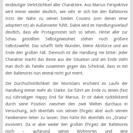
eindeutiger Verletzlichkeit aller Charaktere. Aus Marcus Perspektive
wird immer wieder deutlich, wie sehr er sich bei den Baltimores
trotz der Nähe zu seinen beiden Cousins (von denen einer
adoptiert ist) als Außenseiter fühlt. Dabei wird im Handlungsverlauf
deutlich, dass alle Protagonisten sich so sehen. Hinter aller zur
Schau gestellten Selbstgewissheit stehen noch größere
Selbstzweifel. Das schafft tiefe Wunden, kleine Abstürze und am
Ende den großen Fall. Dennoch ist die Handlung nie bitter: Jeder
Charakter macht das Beste aus der Situation und am Ende steht
man doch als Familie zusammen gegen das Schicksal, dass es mit
den Baltimores nun einmal nicht gut meint.
Die Durchschnittlichkeit der Montclairs erscheint im Laufe der
Handlung immer mehr als Stärke. Sie führt am Ende zu einem (fast
zu) rührseligen Happy End für Marcus. Er ist dabei rückblickend
durch seine Position zwischen den zwei Welten durchaus in
Versuchung, sich ebenfalls von seinem Ehrgeiz aber auch seinem
Familiensinn leiten zu lassen. Dies hätte ihn ebenfalls ins „Drama“
involviert. Da er aber weder den großen Ehrgeiz der Baltimores
noch – aufgrund seines Wohnortes und eine