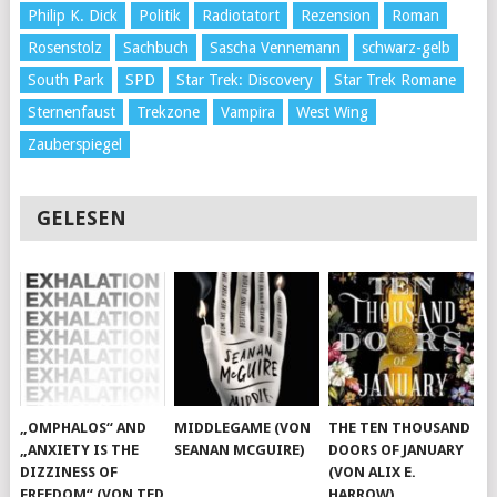
Philip K. Dick
Politik
Radiotatort
Rezension
Roman
Rosenstolz
Sachbuch
Sascha Vennemann
schwarz-gelb
South Park
SPD
Star Trek: Discovery
Star Trek Romane
Sternenfaust
Trekzone
Vampira
West Wing
Zauberspiegel
GELESEN
„OMPHALOS“ AND
MIDDLEGAME (VON
THE TEN THOUSAND
„ANXIETY IS THE
SEANAN MCGUIRE)
DOORS OF JANUARY
DIZZINESS OF
(VON ALIX E.
FREEDOM“ (VON TED
HARROW)