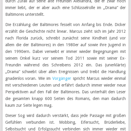
durch Zufall auf seine alte Freundin Alexandra, die er zwar noch
immer liebt, der er aber auch eine Schlüsselrolle im „Drama“ der
Baltimores unterstellt.
Die Erzählung der Baltimores fesselt von Anfang bis Ende. Dicker
erzählt die Geschichte nicht linear. Marcus zieht sich im Jahr 2012
nach Florida zurück, schreibt zunächst seine Kindheit (und vor
allem die der Baltimores) in den 1980er auf sowie ihre Jugend in
den 1990ern. Dabei verwebt er immer wieder Begegnungen mit
seinem Onkel kurz vor seinem Tod 2011 sowie mit seiner Ex-
Freundin während des Schreibens 2012 ein. Das (unerklärte)
„Drama“ schwebt über allen Ereignissen und treibt die Handlung
gnadenlos voran. Wie im
Vorgänger
spricht Marcus wieder einmal
mit verschiedenen Leuten und erfährt dadurch immer wieder neue
Perspektiven auf den Fall der Baltimores. Das unterhält den Leser
die gesamten knapp 600 Seiten des Romans, den man dadurch
kaum zur Seite legen mag.
Dieser Sog wird dadurch verstärkt, dass jede Passage mit großen
Gefühlen verbunden ist. Mobbing, Eifersucht, Brüderliebe,
Selbstsucht und Erfolgssucht verbinden sich immer wieder mit