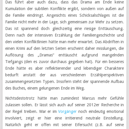
Das führt aber auch dazu, dass das Drama am Ende keine
Kumulation der subtilen Konflikte ergibt, sondern von außen auf
die Familie eindringt. Angesichts eines Schicksalschlages ist die
Familie nicht mehr in der Lage, sich gemeinsam zur Wehr zu setzen.
Das ist spannend doch gleichzeitig eine riesige Enttäuschung.
Denn nach der intensiven Erzählung der Familiengeschichte und
den vielen Konfliktlinien hätte man mehr erwartet. Das Abdriften in
einen Krimi auf den letzten Seiten erscheint daher misslungen, die
Auflösung des „Dramas“ enttäuscht aufgrund mangelnden
Tiefgangs (den es zuvor durchaus gegeben hat). Für ein besseres
Ende hätte es aber reflektierender und lebendiger Charaktere
bedurft anstatt der aus verschiedenen Erzählperspektiven
zusammengesetzten Typen. Insofern steht der spannende Aufbau
des Buches, einem gelungenen Ende im Weg.
Nichtsdestotrotz hätte man zumindest Marcus mehr Gefühle
zulassen sollen. Er lässt sich auch auf seiner 2012er Recherche in
der Regel treiben. War er im
Vorgänger
noch eindeutig emotional
involviert, zeigt er hier eine irritierend neutrale Einstellung.
Natürlich geht er offen mit seiner Eifersucht (z.B. auf seine