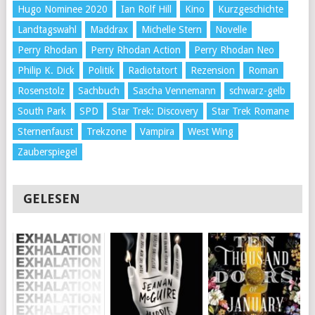
Hugo Nominee 2020
Ian Rolf Hill
Kino
Kurzgeschichte
Landtagswahl
Maddrax
Michelle Stern
Novelle
Perry Rhodan
Perry Rhodan Action
Perry Rhodan Neo
Philip K. Dick
Politik
Radiotatort
Rezension
Roman
Rosenstolz
Sachbuch
Sascha Vennemann
schwarz-gelb
South Park
SPD
Star Trek: Discovery
Star Trek Romane
Sternenfaust
Trekzone
Vampira
West Wing
Zauberspiegel
GELESEN