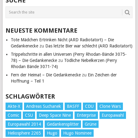
SUCHE
NEUESTE KOMMENTARE
Tote Mädchen Ertrinken Nicht (ARD Radiotatort) – Die
Gedankenecke
zu
Das letzte Bier war schlecht (ARD Radiotatort)
Trippelschritte in allen Universen (Perry Rhodan-Bände 3075-
78) – Die Gedankenecke
zu
Tödliche Nebelkerzen (Perry
Rhodan Bände 3071-74)
Fern der Heimat – Die Gedankenecke
zu
Ein Zeichen der
Hoffnung – Teil 1
SCHLAGWÖRTER
Akte-X
Andreas Suchanek
BASFF
CDU
Clone Wars
Comic
CSU
Deep Space Nine
Enterprise
Europawahl
Europawahl 2014
Gedankensplitter
Grüne
Heliosphere 2265
Hugo
Hugo Nominee