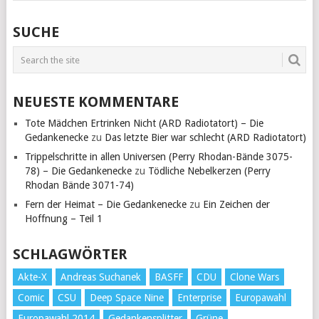
SUCHE
NEUESTE KOMMENTARE
Tote Mädchen Ertrinken Nicht (ARD Radiotatort) – Die
Gedankenecke
zu
Das letzte Bier war schlecht (ARD Radiotatort)
Trippelschritte in allen Universen (Perry Rhodan-Bände 3075-
78) – Die Gedankenecke
zu
Tödliche Nebelkerzen (Perry
Rhodan Bände 3071-74)
Fern der Heimat – Die Gedankenecke
zu
Ein Zeichen der
Hoffnung – Teil 1
SCHLAGWÖRTER
Akte-X
Andreas Suchanek
BASFF
CDU
Clone Wars
Comic
CSU
Deep Space Nine
Enterprise
Europawahl
Europawahl 2014
Gedankensplitter
Grüne