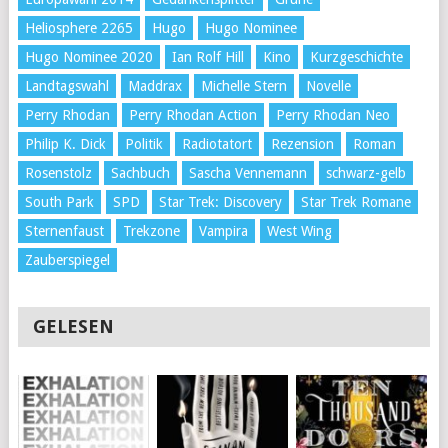
Heliosphere 2265
Hugo
Hugo Nominee
Hugo Nominee 2020
Ian Rolf Hill
Kino
Kurzgeschichte
Landtagswahl
Maddrax
Michelle Stern
Novelle
Perry Rhodan
Perry Rhodan Action
Perry Rhodan Neo
Philip K. Dick
Politik
Radiotatort
Rezension
Roman
Rosenstolz
Sachbuch
Sascha Vennemann
schwarz-gelb
South Park
SPD
Star Trek: Discovery
Star Trek Romane
Sternenfaust
Trekzone
Vampira
West Wing
Zauberspiegel
GELESEN