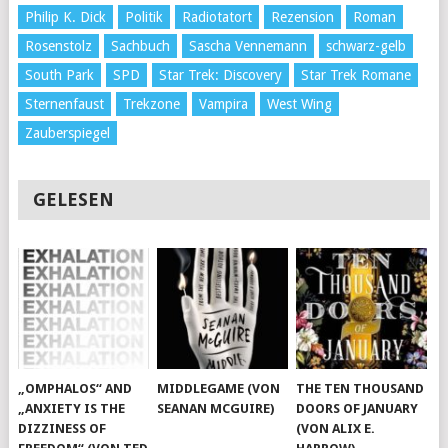
Philip K. Dick
Politik
Radiotatort
Rezension
Roman
Rosenstolz
Sachbuch
Sascha Vennemann
schwarz-gelb
South Park
SPD
Star Trek: Discovery
Star Trek Romane
Sternenfaust
Trekzone
Vampira
West Wing
Zauberspiegel
GELESEN
„OMPHALOS“ AND
MIDDLEGAME (VON
THE TEN THOUSAND
„ANXIETY IS THE
SEANAN MCGUIRE)
DOORS OF JANUARY
DIZZINESS OF
(VON ALIX E.