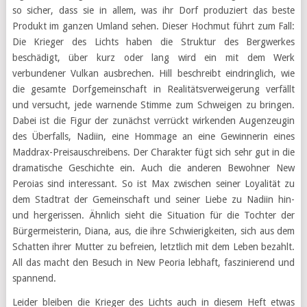
so sicher, dass sie in allem, was ihr Dorf produziert das beste
Produkt im ganzen Umland sehen. Dieser Hochmut führt zum Fall:
Die Krieger des Lichts haben die Struktur des Bergwerkes
beschädigt, über kurz oder lang wird ein mit dem Werk
verbundener Vulkan ausbrechen. Hill beschreibt eindringlich, wie
die gesamte Dorfgemeinschaft in Realitätsverweigerung verfällt
und versucht, jede warnende Stimme zum Schweigen zu bringen.
Dabei ist die Figur der zunächst verrückt wirkenden Augenzeugin
des Überfalls, Nadiin, eine Hommage an eine Gewinnerin eines
Maddrax-Preisauschreibens. Der Charakter fügt sich sehr gut in die
dramatische Geschichte ein. Auch die anderen Bewohner New
Peroias sind interessant. So ist Max zwischen seiner Loyalität zu
dem Stadtrat der Gemeinschaft und seiner Liebe zu Nadiin hin-
und hergerissen. Ähnlich sieht die Situation für die Tochter der
Bürgermeisterin, Diana, aus, die ihre Schwierigkeiten, sich aus dem
Schatten ihrer Mutter zu befreien, letztlich mit dem Leben bezahlt.
All das macht den Besuch in New Peoria lebhaft, faszinierend und
spannend.
Leider bleiben die Krieger des Lichts auch in diesem Heft etwas