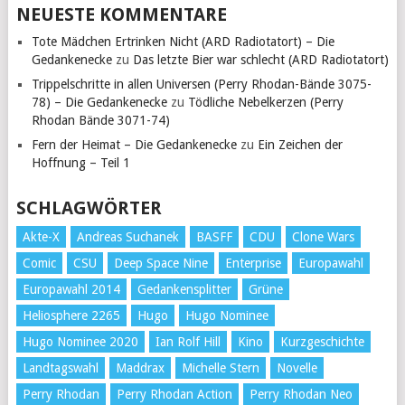
NEUESTE KOMMENTARE
Tote Mädchen Ertrinken Nicht (ARD Radiotatort) – Die
Gedankenecke
zu
Das letzte Bier war schlecht (ARD Radiotatort)
Trippelschritte in allen Universen (Perry Rhodan-Bände 3075-
78) – Die Gedankenecke
zu
Tödliche Nebelkerzen (Perry
Rhodan Bände 3071-74)
Fern der Heimat – Die Gedankenecke
zu
Ein Zeichen der
Hoffnung – Teil 1
SCHLAGWÖRTER
Akte-X
Andreas Suchanek
BASFF
CDU
Clone Wars
Comic
CSU
Deep Space Nine
Enterprise
Europawahl
Europawahl 2014
Gedankensplitter
Grüne
Heliosphere 2265
Hugo
Hugo Nominee
Hugo Nominee 2020
Ian Rolf Hill
Kino
Kurzgeschichte
Landtagswahl
Maddrax
Michelle Stern
Novelle
Perry Rhodan
Perry Rhodan Action
Perry Rhodan Neo