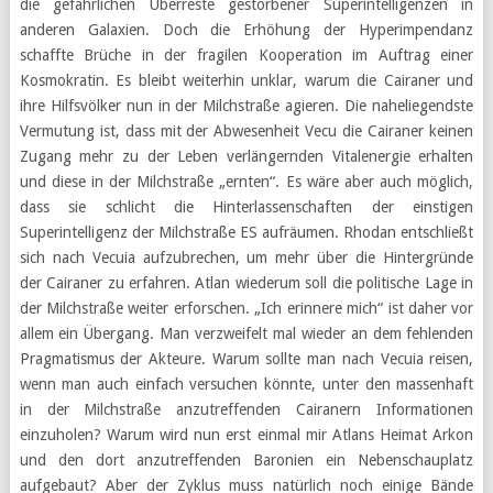
die gefährlichen Überreste gestorbener Superintelligenzen in
anderen Galaxien. Doch die Erhöhung der Hyperimpendanz
schaffte Brüche in der fragilen Kooperation im Auftrag einer
Kosmokratin. Es bleibt weiterhin unklar, warum die Cairaner und
ihre Hilfsvölker nun in der Milchstraße agieren. Die naheliegendste
Vermutung ist, dass mit der Abwesenheit Vecu die Cairaner keinen
Zugang mehr zu der Leben verlängernden Vitalenergie erhalten
und diese in der Milchstraße „ernten“. Es wäre aber auch möglich,
dass sie schlicht die Hinterlassenschaften der einstigen
Superintelligenz der Milchstraße ES aufräumen. Rhodan entschließt
sich nach Vecuia aufzubrechen, um mehr über die Hintergründe
der Cairaner zu erfahren. Atlan wiederum soll die politische Lage in
der Milchstraße weiter erforschen. „Ich erinnere mich“ ist daher vor
allem ein Übergang. Man verzweifelt mal wieder an dem fehlenden
Pragmatismus der Akteure. Warum sollte man nach Vecuia reisen,
wenn man auch einfach versuchen könnte, unter den massenhaft
in der Milchstraße anzutreffenden Cairanern Informationen
einzuholen? Warum wird nun erst einmal mir Atlans Heimat Arkon
und den dort anzutreffenden Baronien ein Nebenschauplatz
aufgebaut? Aber der Zyklus muss natürlich noch einige Bände