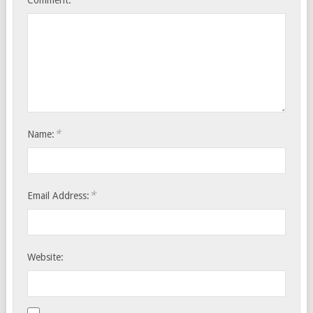
*
Name:
*
Email Address:
Website: