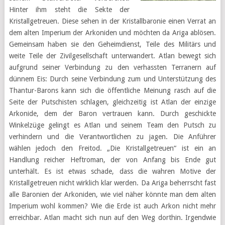
Hinter ihm steht die Sekte der
Kristallgetreuen. Diese sehen in der Kristallbaronie einen Verrat an
dem alten Imperium der Arkoniden und möchten da Ariga ablösen.
Gemeinsam haben sie den Geheimdienst, Teile des Militärs und
weite Teile der Zivilgesellschaft unterwandert. Atlan bewegt sich
aufgrund seiner Verbindung zu den verhassten Terranern auf
dünnem Eis: Durch seine Verbindung zum und Unterstützung des
Thantur-Barons kann sich die öffentliche Meinung rasch auf die
Seite der Putschisten schlagen, gleichzeitig ist Atlan der einzige
Arkonide, dem der Baron vertrauen kann. Durch geschickte
Winkelzüge gelingt es Atlan und seinem Team den Putsch zu
verhindern und die Verantwortlichen zu jagen. Die Anführer
wählen jedoch den Freitod. „Die Kristallgetreuen“ ist ein an
Handlung reicher Heftroman, der von Anfang bis Ende gut
unterhält. Es ist etwas schade, dass die wahren Motive der
Kristallgetreuen nicht wirklich klar werden. Da Ariga beherrscht fast
alle Baronien der Arkoniden, wie viel näher könnte man dem alten
Imperium wohl kommen? Wie die Erde ist auch Arkon nicht mehr
erreichbar. Atlan macht sich nun auf den Weg dorthin. Irgendwie