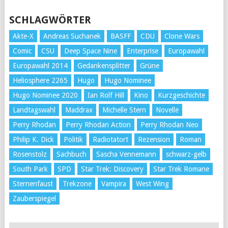
SCHLAGWÖRTER
Akte-X
Andreas Suchanek
BASFF
CDU
Clone Wars
Comic
CSU
Deep Space Nine
Enterprise
Europawahl
Europawahl 2014
Gedankensplitter
Grüne
Heliosphere 2265
Hugo
Hugo Nominee
Hugo Nominee 2020
Ian Rolf Hill
Kino
Kurzgeschichte
Landtagswahl
Maddrax
Michelle Stern
Novelle
Perry Rhodan
Perry Rhodan Action
Perry Rhodan Neo
Philip K. Dick
Politik
Radiotatort
Rezension
Roman
Rosenstolz
Sachbuch
Sascha Vennemann
schwarz-gelb
South Park
SPD
Star Trek: Discovery
Star Trek Romane
Sternenfaust
Trekzone
Vampira
West Wing
Zauberspiegel