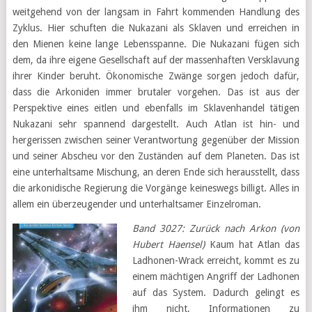
weitgehend von der langsam in Fahrt kommenden Handlung des
Zyklus. Hier schuften die Nukazani als Sklaven und erreichen in
den Mienen keine lange Lebensspanne. Die Nukazani fügen sich
dem, da ihre eigene Gesellschaft auf der massenhaften Versklavung
ihrer Kinder beruht. Ökonomische Zwänge sorgen jedoch dafür,
dass die Arkoniden immer brutaler vorgehen. Das ist aus der
Perspektive eines eitlen und ebenfalls im Sklavenhandel tätigen
Nukazani sehr spannend dargestellt. Auch Atlan ist hin- und
hergerissen zwischen seiner Verantwortung gegenüber der Mission
und seiner Abscheu vor den Zuständen auf dem Planeten. Das ist
eine unterhaltsame Mischung, an deren Ende sich herausstellt, dass
die arkonidische Regierung die Vorgänge keineswegs billigt. Alles in
allem ein überzeugender und unterhaltsamer Einzelroman.
Band 3027: Zurück nach Arkon (von
Hubert Haensel)
Kaum hat Atlan das
Ladhonen-Wrack erreicht, kommt es zu
einem mächtigen Angriff der Ladhonen
auf das System. Dadurch gelingt es
ihm nicht, Informationen zu