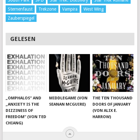
Sternenfaust
Trekzone
Vampira
West Wing
Zauberspiegel
GELESEN
„OMPHALOS“ AND
MIDDLEGAME (VON
THE TEN THOUSAND
„ANXIETY IS THE
SEANAN MCGUIRE)
DOORS OF JANUARY
DIZZINESS OF
(VON ALIX E.
FREEDOM“ (VON TED
HARROW)
CHIANG)