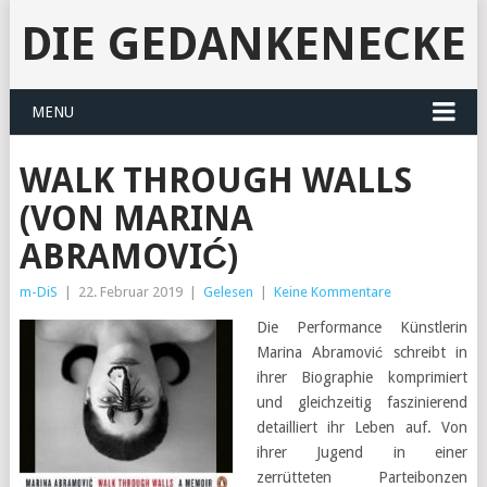
DIE GEDANKENECKE
MENU
WALK THROUGH WALLS
(VON MARINA
ABRAMOVIĆ)
m-DiS
|
22. Februar 2019
|
Gelesen
|
Keine Kommentare
Die Performance Künstlerin
Marina Abramović schreibt in
ihrer Biographie komprimiert
und gleichzeitig faszinierend
detailliert ihr Leben auf. Von
ihrer Jugend in einer
zerrütteten Parteibonzen