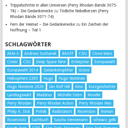
Trippelschritte in allen Universen (Perry Rhodan-Bände 3075-
78) – Die Gedankenecke
zu
Tödliche Nebelkerzen (Perry
Rhodan Bände 3071-74)
Fern der Heimat – Die Gedankenecke
zu
Ein Zeichen der
Hoffnung – Teil 1
SCHLAGWÖRTER
Akte-X
Andreas Suchanek
BASFF
CDU
Clone Wars
Comic
CSU
Deep Space Nine
Enterprise
Europawahl
Europawahl 2014
Gedankensplitter
Grüne
Heliosphere 2265
Hugo
Hugo Nominee
Hugo Nominee 2020
Ian Rolf Hill
Kino
Kurzgeschichte
Landtagswahl
Maddrax
Michelle Stern
Novelle
Perry Rhodan
Perry Rhodan Action
Perry Rhodan Neo
Philip K. Dick
Politik
Radiotatort
Rezension
Roman
Rosenstolz
Sachbuch
Sascha Vennemann
schwarz-gelb
South Park
SPD
Star Trek: Discovery
Star Trek Romane