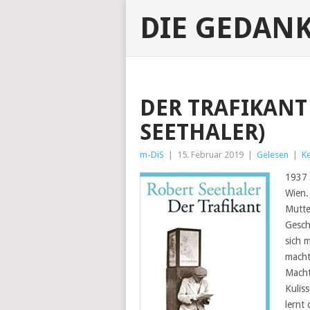
DIE GEDAN
DER TRAFIKANT
SEETHALER)
m-DiS
|
15. Februar 2019
|
Gelesen
|
K
1937 
Wien.
Mutte
Gesch
sich 
mach
Macht
Kulis
lernt