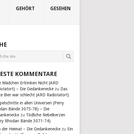
N
GEHÖRT
GESEHEN
HE
ESTE KOMMENTARE
e Mädchen Ertrinken Nicht (ARD
iotatort) – Die Gedankenecke
zu
Das
te Bier war schlecht (ARD Radiotatort)
pelschritte in allen Universen (Perry
dan-Bände 3075-78) – Die
ankenecke
zu
Tödliche Nebelkerzen
rry Rhodan Bände 3071-74)
n der Heimat – Die Gedankenecke
zu
Ein