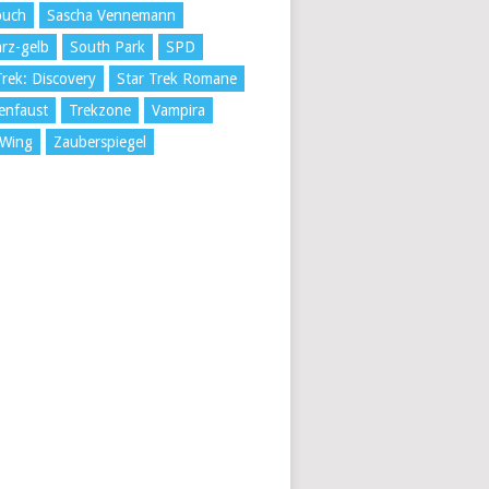
buch
Sascha Vennemann
rz-gelb
South Park
SPD
Trek: Discovery
Star Trek Romane
enfaust
Trekzone
Vampira
 Wing
Zauberspiegel