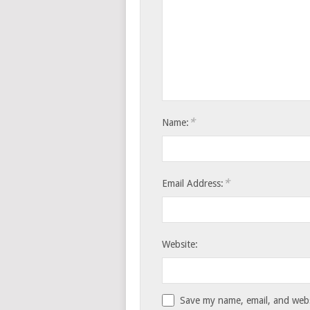
*
Name:
*
Email Address:
Website:
Save my name, email, and websi