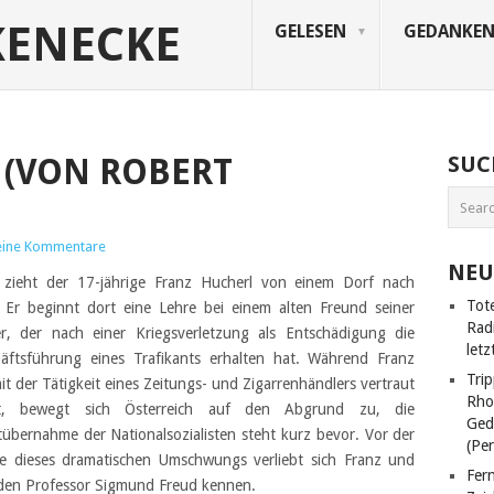
KENECKE
GELESEN
GEDANKE
 (VON ROBERT
SUC
eine Kommentare
NEU
zieht der 17-jährige Franz Hucherl von einem Dorf nach
Tot
 Er beginnt dort eine Lehre bei einem alten Freund seiner
Rad
r, der nach einer Kriegsverletzung als Entschädigung die
letz
äftsführung eines Trafikants erhalten hat. Während Franz
Trip
mit der Tätigkeit eines Zeitungs- und Zigarrenhändlers vertraut
Rho
t, bewegt sich Österreich auf den Abgrund zu, die
Ged
übernahme der Nationalsozialisten steht kurz bevor. Vor der
(Pe
se dieses dramatischen Umschwungs verliebt sich Franz und
Fer
 den Professor Sigmund Freud kennen.