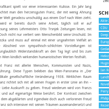
Zei
rafikant spielt vor einer interessanten Kulisse. Ein Jahr lang
SCH
chtet man den herzensguten Franz, der mit wenig Ahnung
er Welt geradezu unschuldig aus einem Dorf nach Wien zieht.
Akte-
wird er bereits durch seine Arbeit, täglich soll er auf
CDU
sung seines Lehrmeisters Otto Trsnjek Zeitungen lesen, mit
 Doch nicht nur verliert sein Menschenbild seine Unschuld. Im
Deep 
Anezka und muss auf einmal mit einer ungeahnten Vielfalt an
Euro
Abschied von sympathisch-schlichten Vorstellungen ist
Gedan
 unglaublich Widerstandskraft an den Tag legt und bis zum
Helio
n Wien kindlich wirkenden humanistischen Werten festhält.
Hugo
t Franz mit allerlei Menschen, Kommunisten und Nazis,
Ian Ro
rührung. Diese Typen beleben das Wien-Panorama in „Der
adikale gesellschaftliche Veränderung 1938. Wirklichen Raum
Land
nz richtet sich mit all seinen Fragen in erster Linie an ihn –
Novel
 die Liebe Auskunft zu geben. Freud wiederum wird von Franzs
Perry
lt und auf eigenartige Weise berührt. Der Kontrast zwischen
Philip
 dem abgeklärten und irgendwie doch auch verlorenen Freud
Franz sich intensiver mit seinen Träumen auseinandersetzt und
Reze