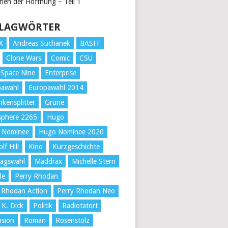
chen der Hoffnung – Teil 1
LAGWÖRTER
X
Andreas Suchanek
BASFF
Clone Wars
Comic
CSU
Space Nine
Enterprise
pawahl
Europawahl 2014
kensplitter
Grüne
sphere 2265
Hugo
 Nominee
Hugo Nominee 2020
lf Hill
Kino
Kurzgeschichte
tagswahl
Maddrax
Michelle Stern
le
Perry Rhodan
 Rhodan Action
Perry Rhodan Neo
 K. Dick
Politik
Radiotatort
nsion
Roman
Rosenstolz