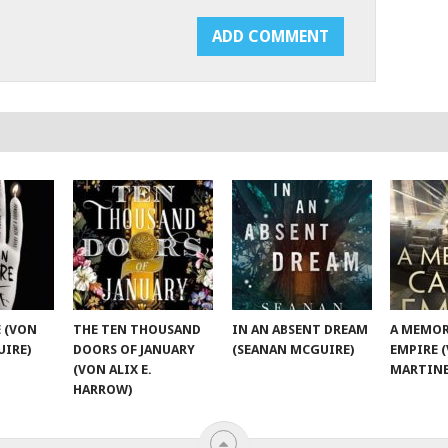
 (VON
THE TEN THOUSAND
IN AN ABSENT DREAM
A MEMOR
UIRE)
DOORS OF JANUARY
(SEANAN MCGUIRE)
EMPIRE 
(VON ALIX E.
MARTINE
HARROW)