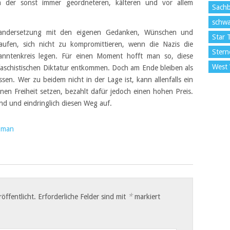
 der sonst immer geordneteren, kälteren und vor allem
Sach
schwa
einandersetzung mit den eigenen Gedanken, Wünschen und
Star 
aufen, sich nicht zu kompromittieren, wenn die Nazis die
Stern
nntenkreis legen. Für einen Moment hofft man so, diese
West
faschistischen Diktatur entkommen. Doch am Ende bleiben als
en. Wer zu beidem nicht in der Lage ist, kann allenfalls ein
nen Freiheit setzen, bezahlt dafür jedoch einen hohen Preis.
nd und eindringlich diesen Weg auf.
oman
*
öffentlicht.
Erforderliche Felder sind mit
markiert