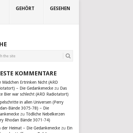
N
GEHÖRT
GESEHEN
HE
ESTE KOMMENTARE
e Mädchen Ertrinken Nicht (ARD
iotatort) – Die Gedankenecke
zu
Das
te Bier war schlecht (ARD Radiotatort)
pelschritte in allen Universen (Perry
dan-Bände 3075-78) – Die
ankenecke
zu
Tödliche Nebelkerzen
rry Rhodan Bände 3071-74)
n der Heimat – Die Gedankenecke
zu
Ein