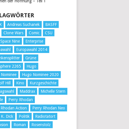
chen der Hoffnung – Teil 1
LAGWÖRTER
X
Andreas Suchanek
BASFF
Clone Wars
Comic
CSU
Space Nine
Enterprise
pawahl
Europawahl 2014
kensplitter
Grüne
sphere 2265
Hugo
 Nominee
Hugo Nominee 2020
lf Hill
Kino
Kurzgeschichte
tagswahl
Maddrax
Michelle Stern
le
Perry Rhodan
 Rhodan Action
Perry Rhodan Neo
 K. Dick
Politik
Radiotatort
nsion
Roman
Rosenstolz