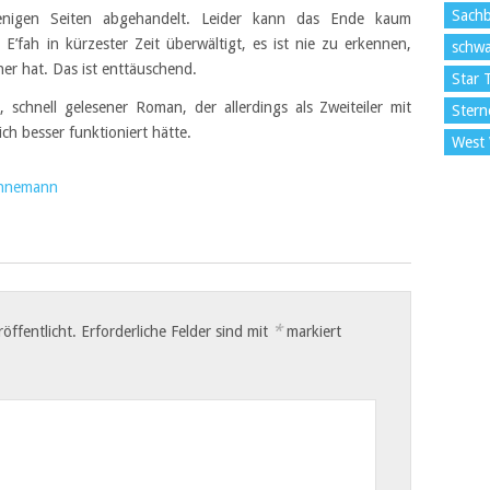
Sach
nigen Seiten abgehandelt. Leider kann das Ende kaum
’fah in kürzester Zeit überwältigt, es ist nie zu erkennen,
schwa
her hat. Das ist enttäuschend.
Star 
 schnell gelesener Roman, der allerdings als Zweiteiler mit
Stern
ch besser funktioniert hätte.
West
ennemann
*
öffentlicht.
Erforderliche Felder sind mit
markiert