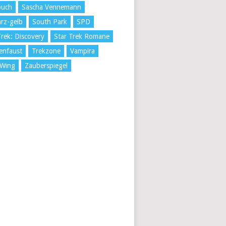
buch
Sascha Vennemann
rz-gelb
South Park
SPD
Trek: Discovery
Star Trek Romane
enfaust
Trekzone
Vampira
 Wing
Zauberspiegel