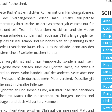
Zei
d auf Rache sinnt.
SCH
päte Rache“ ist ein dichter Roman mit drei Handlungsebenen.
 der Vergangenheit erlebt man E’Fahs skrupellose
Akte-
rbereitung ihrer Rache. In der Gegenwart gilt es nicht nur für
CDU
tt und sein Team, ihr Überleben zu sichern und die Motive
herauszufinden, sondern sich auch aus E’Fahs lange geplanter
Deep 
t das für viel Tempo und ein hohes Maß an Spannung in der
Euro
r jede Erzählebene kaum Platz. Das ist schade, denn aus den
Gedan
stens einen Zweiteiler machen können.
Helio
llos vorgeht, ist nicht nur temporeich, sondern auch sehr
Hugo
an gerne mehr gelesen, über die Hydriten-Dame, die zwar auf
Ian Ro
rd an ihrem Sohn handelt, auf der anderen Seite aber ihre
 Zwiespalt hätte durchaus mehr Platz verdient. Dasselbe gilt
Land
 einst in dieselbe Falle wie
Novel
 Zyprioten ab und ziehen es vor, auf ihrer Insel den nahenden
Perry
bst mit Matts Hilfe in Sicherheit zu bringen. Beides sind
Philip
 tragen und doch viel zu kurz kommen.
Reze
ale Konfrontation zwischen E’fah auf der einen und Matt und