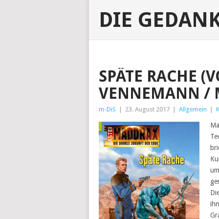
DIE GEDAN
SPÄTE RACHE (
VENNEMANN / 
m-DiS
|
23. August 2017
|
Allgemein
|
Ma
Te
br
Ku
um
ge
Di
ih
Gr