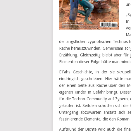
un
„S
In
Vo
Ma
der ängstlichen zypriotischen Technos 
Rache herauszuwinden. Gemeinsam sorg
Erzählung. Gleichzeitig bleibt aber fü
Elementen dieser Folge hätte man minde
E’Fahs Geschichte, in der sie skrupe
eindringlich geschrieben. Hier hätte m
der einen Seite aus Rache über den Mo
eigenen Kinder in Gefahr bringt. Dieser
für die Techno-Community auf Zypern, die
gelaufen ist. Seitdem schotten sich die
Untergang abzuwarten anstatt sich sel
faszinierende Elemente, die den Roman
Aufgrund der Dichte wird auch die fin