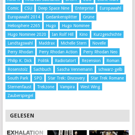
Comic
CSU
Deep Space Nine
Enterprise
Europawahl
Europawahl 2014
Gedankensplitter
Grüne
Heliosphere 2265
Hugo
Hugo Nominee
Hugo Nominee 2020
Ian Rolf Hill
Kino
Kurzgeschichte
Landtagswahl
Maddrax
Michelle Stern
Novelle
Perry Rhodan
Perry Rhodan Action
Perry Rhodan Neo
Philip K. Dick
Politik
Radiotatort
Rezension
Roman
Rosenstolz
Sachbuch
Sascha Vennemann
schwarz-gelb
South Park
SPD
Star Trek: Discovery
Star Trek Romane
Sternenfaust
Trekzone
Vampira
West Wing
Zauberspiegel
GELESEN