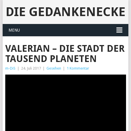
DIE GEDANKENECKE
MENU
VALERIAN – DIE STADT DER
TAUSEND PLANETEN
m-DiS
|
24. Juli 2017
|
Gesehen
|
1 Kommentar