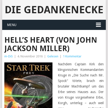
DIE GEDANKENECKE
MENU
HELL’S HEART (VON JOHN
JACKSON MILLER)
m-DiS
|
4. November 2016
|
Gelesen
|
1 Kommentar
Nachdem Captain Kirk den
klingonischen Kommandanten
Kruge in „Die Suche nach Mr.
Spock“ tötete, brach ein
brutaler Machtkampf um das
Erbe seines Hauses aus. Der
von Kruge vorgesehene Erbe,
Korgh, unterlag – auch weil