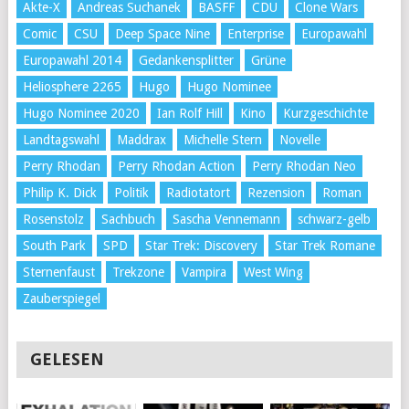
Akte-X
Andreas Suchanek
BASFF
CDU
Clone Wars
Comic
CSU
Deep Space Nine
Enterprise
Europawahl
Europawahl 2014
Gedankensplitter
Grüne
Heliosphere 2265
Hugo
Hugo Nominee
Hugo Nominee 2020
Ian Rolf Hill
Kino
Kurzgeschichte
Landtagswahl
Maddrax
Michelle Stern
Novelle
Perry Rhodan
Perry Rhodan Action
Perry Rhodan Neo
Philip K. Dick
Politik
Radiotatort
Rezension
Roman
Rosenstolz
Sachbuch
Sascha Vennemann
schwarz-gelb
South Park
SPD
Star Trek: Discovery
Star Trek Romane
Sternenfaust
Trekzone
Vampira
West Wing
Zauberspiegel
GELESEN