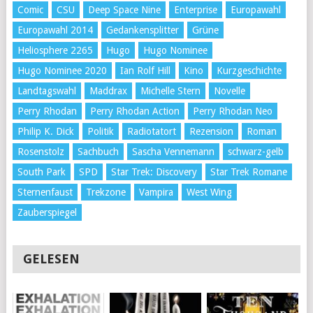
Comic
CSU
Deep Space Nine
Enterprise
Europawahl
Europawahl 2014
Gedankensplitter
Grüne
Heliosphere 2265
Hugo
Hugo Nominee
Hugo Nominee 2020
Ian Rolf Hill
Kino
Kurzgeschichte
Landtagswahl
Maddrax
Michelle Stern
Novelle
Perry Rhodan
Perry Rhodan Action
Perry Rhodan Neo
Philip K. Dick
Politik
Radiotatort
Rezension
Roman
Rosenstolz
Sachbuch
Sascha Vennemann
schwarz-gelb
South Park
SPD
Star Trek: Discovery
Star Trek Romane
Sternenfaust
Trekzone
Vampira
West Wing
Zauberspiegel
GELESEN