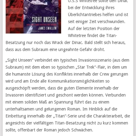
U.S.S Whitetree sollte den Dinac
bei der Entwicklung ihres
Überlichtantriebes helfen und ist
seit einiger Zeit verschwunden.
Auf der letzten Position der
Whitetree findet die Titan-
Besatzung nur noch das Wrack der Dinac. Bald stellt sich heraus,
dass aus dem Subraum eine ungeahnte Gefahr droht.
„Sight Unseen“ verbindet ein typisches Invasionsszenario (aus dem
Subraum) mit dem eben so typischen „Star Trek“-Flair, in dem um
die humanste Lösung des Konfliktes innerhalb der Crew gerungen
wird und am Ende alle Kommunikationsmöglichkeiten so
ausgeschöpft werden, dass die guten Elemente innerhalb der
Invasoren identifiziert und geschont werden können. Verbunden
mit einem soliden Maß an Spannung führt das zu einem
unterhaltsamen und gelungenen Roman. Im Hinblick auf die
Einbettung innerhalb der „Titan“-Serie und die Charakterarbeit, die
angesichts der vielfältigen Titan-Besatzung nicht zu kurz kommen
sollte, offenbart der Roman jedoch Schwächen.