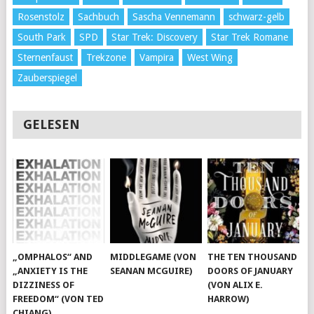
Rosenstolz
Sachbuch
Sascha Vennemann
schwarz-gelb
South Park
SPD
Star Trek: Discovery
Star Trek Romane
Sternenfaust
Trekzone
Vampira
West Wing
Zauberspiegel
GELESEN
„OMPHALOS“ AND
MIDDLEGAME (VON
THE TEN THOUSAND
„ANXIETY IS THE
SEANAN MCGUIRE)
DOORS OF JANUARY
DIZZINESS OF
(VON ALIX E.
FREEDOM“ (VON TED
HARROW)
CHIANG)