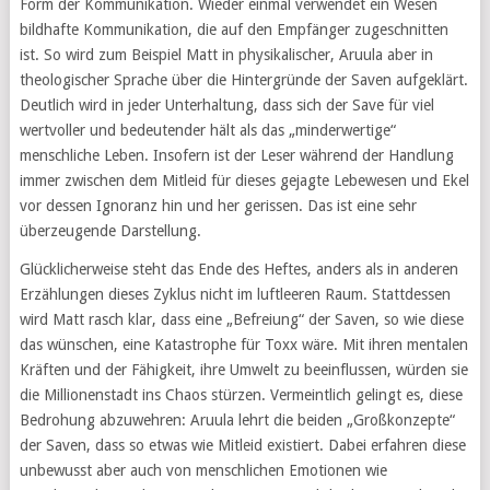
Form der Kommunikation. Wieder einmal verwendet ein Wesen
bildhafte Kommunikation, die auf den Empfänger zugeschnitten
ist. So wird zum Beispiel Matt in physikalischer, Aruula aber in
theologischer Sprache über die Hintergründe der Saven aufgeklärt.
Deutlich wird in jeder Unterhaltung, dass sich der Save für viel
wertvoller und bedeutender hält als das „minderwertige“
menschliche Leben. Insofern ist der Leser während der Handlung
immer zwischen dem Mitleid für dieses gejagte Lebewesen und Ekel
vor dessen Ignoranz hin und her gerissen. Das ist eine sehr
überzeugende Darstellung.
Glücklicherweise steht das Ende des Heftes, anders als in anderen
Erzählungen dieses Zyklus nicht im luftleeren Raum. Stattdessen
wird Matt rasch klar, dass eine „Befreiung“ der Saven, so wie diese
das wünschen, eine Katastrophe für Toxx wäre. Mit ihren mentalen
Kräften und der Fähigkeit, ihre Umwelt zu beeinflussen, würden sie
die Millionenstadt ins Chaos stürzen. Vermeintlich gelingt es, diese
Bedrohung abzuwehren: Aruula lehrt die beiden „Großkonzepte“
der Saven, dass so etwas wie Mitleid existiert. Dabei erfahren diese
unbewusst aber auch von menschlichen Emotionen wie