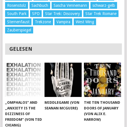
Rosenstolz
Sachbuch
Sascha Vennemann
schwarz-gelb
South Park
SPD
Star Trek: Discovery
Star Trek Romane
Sternenfaust
Trekzone
Vampira
West Wing
Zauberspiegel
GELESEN
„OMPHALOS“ AND
MIDDLEGAME (VON
THE TEN THOUSAND
„ANXIETY IS THE
SEANAN MCGUIRE)
DOORS OF JANUARY
DIZZINESS OF
(VON ALIX E.
FREEDOM“ (VON TED
HARROW)
CHIANG)