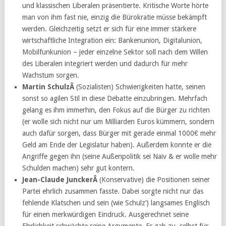
und klassischen Liberalen präsentierte. Kritische Worte hörte
man von ihm fast nie, einzig die Bürokratie müsse bekämpft
werden. Gleichzeitig setzt er sich für eine immer stärkere
wirtschaftliche Integration ein: Bankenunion, Digitalunion,
Mobilfunkunion – jeder einzelne Sektor soll nach dem Willen
des Liberalen integriert werden und dadurch für mehr
Wachstum sorgen.
Martin SchulzÂ
(Sozialisten) Schwierigkeiten hatte, seinen
sonst so agilen Stil in diese Debatte einzubringen. Mehrfach
gelang es ihm immerhin, den Fokus auf die Bürger zu richten
(er wolle sich nicht nur um Milliarden Euros kümmern, sondern
auch dafür sorgen, dass Bürger mit gerade einmal 1000€ mehr
Geld am Ende der Legislatur haben). Außerdem konnte er die
Angriffe gegen ihn (seine Außenpolitik sei Naiv & er wolle mehr
Schulden machen) sehr gut kontern.
Jean-Claude JunckerÂ
(Konservative) die Positionen seiner
Partei ehrlich zusammen fasste. Dabei sorgte nicht nur das
fehlende Klatschen und sein (wie Schulz‘) langsames Englisch
für einen merkwürdigen Eindruck. Ausgerechnet seine