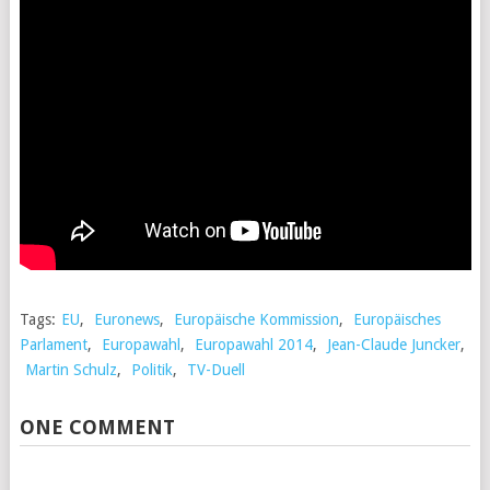
Tags:
EU
,
Euronews
,
Europäische Kommission
,
Europäisches
Parlament
,
Europawahl
,
Europawahl 2014
,
Jean-Claude Juncker
,
Martin Schulz
,
Politik
,
TV-Duell
ONE COMMENT