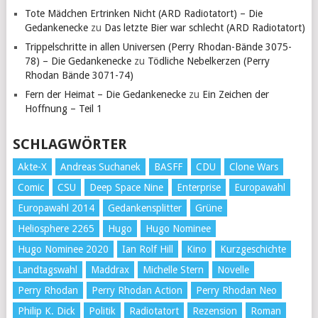
Tote Mädchen Ertrinken Nicht (ARD Radiotatort) – Die
Gedankenecke
zu
Das letzte Bier war schlecht (ARD Radiotatort)
Trippelschritte in allen Universen (Perry Rhodan-Bände 3075-
78) – Die Gedankenecke
zu
Tödliche Nebelkerzen (Perry
Rhodan Bände 3071-74)
Fern der Heimat – Die Gedankenecke
zu
Ein Zeichen der
Hoffnung – Teil 1
SCHLAGWÖRTER
Akte-X
Andreas Suchanek
BASFF
CDU
Clone Wars
Comic
CSU
Deep Space Nine
Enterprise
Europawahl
Europawahl 2014
Gedankensplitter
Grüne
Heliosphere 2265
Hugo
Hugo Nominee
Hugo Nominee 2020
Ian Rolf Hill
Kino
Kurzgeschichte
Landtagswahl
Maddrax
Michelle Stern
Novelle
Perry Rhodan
Perry Rhodan Action
Perry Rhodan Neo
Philip K. Dick
Politik
Radiotatort
Rezension
Roman