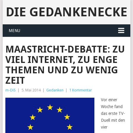
DIE GEDANKENECKE
MENU
MAASTRICHT-DEBATTE: ZU
VIEL INTERNET, ZU ENGE
THEMEN UND ZU WENIG
ZEIT
m-DiS
|
5. Mai 2014
|
Gedanken
|
1 Kommentar
Vor einer
Woche fand
das erste TV-
Duell mit den
vier