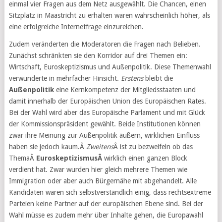
einmal vier Fragen aus dem Netz ausgewählt. Die Chancen, einen
Sitzplatz in Maastricht zu erhalten waren wahrscheinlich höher, als
eine erfolgreiche Internetfrage einzureichen.
Zudem veränderten die Moderatoren die Fragen nach Belieben.
Zunächst schränkten sie den Korridor auf drei Themen ein:
Wirtschaft, Euroskeptizismus und Außenpolitik. Diese Themenwahl
verwunderte in mehrfacher Hinsicht.
Erstens
bleibt die
Außenpolitik
eine Kernkompetenz der Mitgliedsstaaten und
damit innerhalb der Europäischen Union des Europäischen Rates.
Bei der Wahl wird aber das Europäische Parlament und mit Glück
der Kommissionspräsident gewählt. Beide Institutionen können
zwar ihre Meinung zur Außenpolitik äußern, wirklichen Einfluss
haben sie jedoch kaum.Â
Zweitens
Â ist zu bezweifeln ob das
ThemaÂ
EuroskeptizismusÂ
wirklich einen ganzen Block
verdient hat. Zwar wurden hier gleich mehrere Themen wie
Immigration oder aber auch Bürgernähe mit abgehandelt. Alle
Kandidaten waren sich selbstverständlich einig, dass rechtsextreme
Parteien keine Partner auf der europäischen Ebene sind. Bei der
Wahl müsse es zudem mehr über Inhalte gehen, die Europawahl