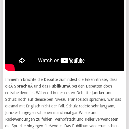
Immerhin brachte die Debatte zumindest die Erkenntnisse, dass
dieÂ
Sprache
Â und das
PublikumÂ
bei den Debatten doch
entscheidend ist. Während in der ersten Debatte Juncker und
Schulz noch auf demselben Niveau Französisch sprachen, war das
diesmal mit Englisch nicht der Fall. Schulz redete sehr langsam,
Juncker hingegen schienen manchmal gar Worte und
Redewendungen zu fehlen. Verhofstadt und Keller verwendeten
die Sprache hingegen fließender. Das Publikum wiederum schien