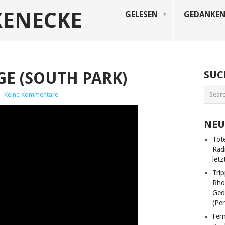
KENECKE
GELESEN
GEDANKE
E (SOUTH PARK)
SUC
|
Keine Kommentare
NEU
Tot
Rad
letz
Trip
Rho
Ged
(Pe
Fer