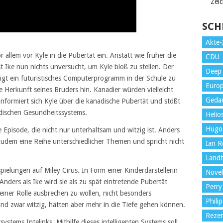
Zei
SCH
Akte-
or allem vor Kyle in die Pubertät ein. Anstatt wie früher die
CDU
t Ike nun nichts unversucht, um Kyle bloß zu stellen. Der
Deep 
igt ein futuristisches Computerprogramm in der Schule zu
Euro
he Herkunft seines Bruders hin. Kanadier würden vielleicht
Gedan
informiert sich Kyle über die kanadische Pubertät und stößt
adischen Gesundheitssystems.
Helio
Hugo
 Episode, die nicht nur unterhaltsam und witzig ist. Anders
e zudem eine Reihe unterschiedlicher Themen und spricht nicht
Ian Ro
Land
pielungen auf Miley Cirus. In Form einer Kinderdarstellerin
Novel
Anders als Ike wird sie als zu spät eintretende Pubertät
Perry
 einer Rolle ausbrechen zu wollen, nicht besonders
Philip
nd zwar witzig, hätten aber mehr in die Tiefe gehen können.
Reze
ystems Intelinks. Mithilfe dieses intelligenten Systems soll