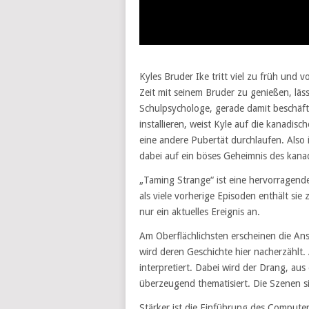
Kyles Bruder Ike tritt viel zu früh und v
Zeit mit seinem Bruder zu genießen, läss
Schulpsychologe, gerade damit beschäft
installieren, weist Kyle auf die kanadisc
eine andere Pubertät durchlaufen. Also 
dabei auf ein böses Geheimnis des kan
„Taming Strange“ ist eine hervorragende
als viele vorherige Episoden enthält si
nur ein aktuelles Ereignis an.
Am Oberflächlichsten erscheinen die Ans
wird deren Geschichte hier nacherzählt. 
interpretiert. Dabei wird der Drang, aus
überzeugend thematisiert. Die Szenen si
Stärker ist die Einführung des Computers