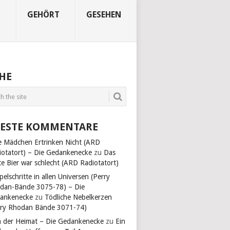
N
GEHÖRT
GESEHEN
HE
ESTE KOMMENTARE
e Mädchen Ertrinken Nicht (ARD
iotatort) – Die Gedankenecke
zu
Das
te Bier war schlecht (ARD Radiotatort)
pelschritte in allen Universen (Perry
dan-Bände 3075-78) – Die
ankenecke
zu
Tödliche Nebelkerzen
rry Rhodan Bände 3071-74)
n der Heimat – Die Gedankenecke
zu
Ein