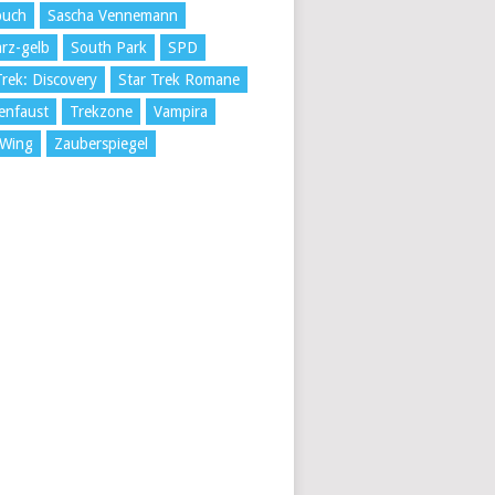
buch
Sascha Vennemann
rz-gelb
South Park
SPD
Trek: Discovery
Star Trek Romane
enfaust
Trekzone
Vampira
 Wing
Zauberspiegel