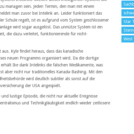
Sach
 zu managen sein. Jeden Termin, den man mit einem
schwa
ldet man zuvor bei Intelink an. Leider funktioniert das
 der Schule regelt, ist es aufgrund vom System geschlossener
Star 
ranlage wird sogar ausgelöst. Das unnütze System ist ein
Stern
t, die dazu verleitet, funktionierende für nicht-
West
t aus. Kyle findet heraus, dass das kanadische
eses neuen Programms organisiert wird. Da die dortige
t, erhält Ike dank Intelinks die falschen Medikamente, was
 ist aber nicht nur traditionelles Kanada-Bashing. Mit den
eitsbehörde wird deutlich subtiler als sonst auf die
versicherung der USA angespielt.
und lustige Episode, die nicht nur aktuelle Ereignisse
 Zentralismus und Technikgläubigkeit endlich wieder zeitlosere