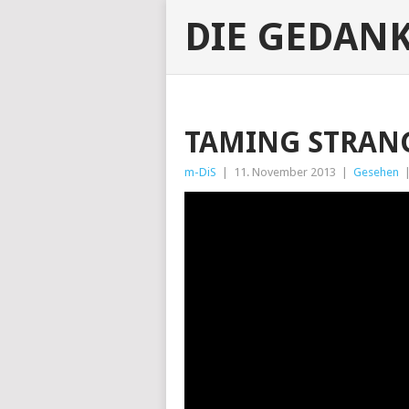
DIE GEDAN
TAMING STRANG
m-DiS
|
11. November 2013
|
Gesehen