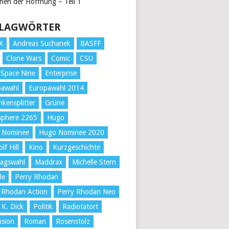
chen der Hoffnung – Teil 1
LAGWÖRTER
X
Andreas Suchanek
BASFF
Clone Wars
Comic
CSU
Space Nine
Enterprise
pawahl
Europawahl 2014
kensplitter
Grüne
sphere 2265
Hugo
 Nominee
Hugo Nominee 2020
lf Hill
Kino
Kurzgeschichte
tagswahl
Maddrax
Michelle Stern
le
Perry Rhodan
 Rhodan Action
Perry Rhodan Neo
 K. Dick
Politik
Radiotatort
nsion
Roman
Rosenstolz