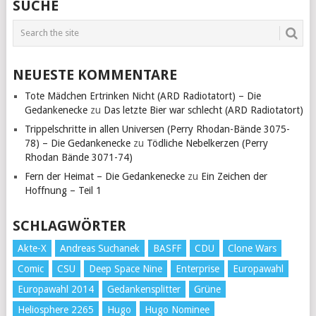
SUCHE
NEUESTE KOMMENTARE
Tote Mädchen Ertrinken Nicht (ARD Radiotatort) – Die
Gedankenecke
zu
Das letzte Bier war schlecht (ARD Radiotatort)
Trippelschritte in allen Universen (Perry Rhodan-Bände 3075-
78) – Die Gedankenecke
zu
Tödliche Nebelkerzen (Perry
Rhodan Bände 3071-74)
Fern der Heimat – Die Gedankenecke
zu
Ein Zeichen der
Hoffnung – Teil 1
SCHLAGWÖRTER
Akte-X
Andreas Suchanek
BASFF
CDU
Clone Wars
Comic
CSU
Deep Space Nine
Enterprise
Europawahl
Europawahl 2014
Gedankensplitter
Grüne
Heliosphere 2265
Hugo
Hugo Nominee