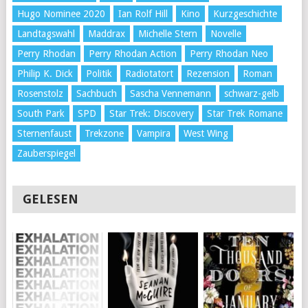
Hugo Nominee 2020
Ian Rolf Hill
Kino
Kurzgeschichte
Landtagswahl
Maddrax
Michelle Stern
Novelle
Perry Rhodan
Perry Rhodan Action
Perry Rhodan Neo
Philip K. Dick
Politik
Radiotatort
Rezension
Roman
Rosenstolz
Sachbuch
Sascha Vennemann
schwarz-gelb
South Park
SPD
Star Trek: Discovery
Star Trek Romane
Sternenfaust
Trekzone
Vampira
West Wing
Zauberspiegel
GELESEN