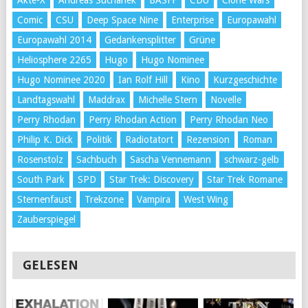
Comic
CSU
Deep Space Nine
Enterprise
Europawahl
Europawahl 2014
Gedankensplitter
Grüne
Heliosphere 2265
Hugo
Hugo Nominee
Hugo Nominee 2020
Ian Rolf Hill
Kino
Kurzgeschichte
Landtagswahl
Maddrax
Michelle Stern
Novelle
Perry Rhodan
Perry Rhodan Action
Perry Rhodan Neo
Philip K. Dick
Politik
Radiotatort
Rezension
Roman
Rosenstolz
Sachbuch
Sascha Vennemann
schwarz-gelb
South Park
SPD
Star Trek: Discovery
Star Trek Romane
Sternenfaust
Trekzone
Vampira
West Wing
Zauberspiegel
GELESEN