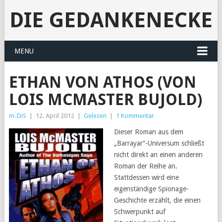
DIE GEDANKENECKE
MENU
ETHAN VON ATHOS (VON
LOIS MCMASTER BUJOLD)
m-DiS
|
12. April 2012
|
Gelesen
|
1 Kommentar
Dieser Roman aus dem
„Barrayar“-Universum schließt
nicht direkt an einen anderen
Roman der Reihe an.
Stattdessen wird eine
eigenständige Spionage-
Geschichte erzählt, die einen
Schwerpunkt auf