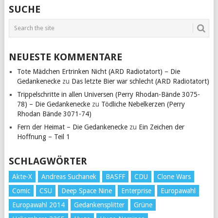
SUCHE
NEUESTE KOMMENTARE
Tote Mädchen Ertrinken Nicht (ARD Radiotatort) – Die
Gedankenecke
zu
Das letzte Bier war schlecht (ARD Radiotatort)
Trippelschritte in allen Universen (Perry Rhodan-Bände 3075-
78) – Die Gedankenecke
zu
Tödliche Nebelkerzen (Perry
Rhodan Bände 3071-74)
Fern der Heimat – Die Gedankenecke
zu
Ein Zeichen der
Hoffnung – Teil 1
SCHLAGWÖRTER
Akte-X
Andreas Suchanek
BASFF
CDU
Clone Wars
Comic
CSU
Deep Space Nine
Enterprise
Europawahl
Europawahl 2014
Gedankensplitter
Grüne