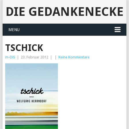
DIE GEDANKENECKE
MENU
TSCHICK
m-DiS
|
23. Februar 2012
|
|
Keine Kommentare