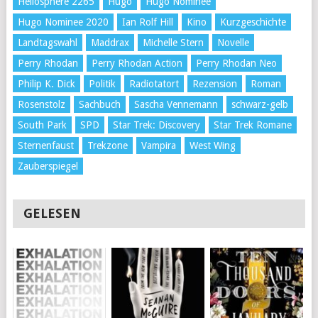
Heliosphere 2265
Hugo
Hugo Nominee
Hugo Nominee 2020
Ian Rolf Hill
Kino
Kurzgeschichte
Landtagswahl
Maddrax
Michelle Stern
Novelle
Perry Rhodan
Perry Rhodan Action
Perry Rhodan Neo
Philip K. Dick
Politik
Radiotatort
Rezension
Roman
Rosenstolz
Sachbuch
Sascha Vennemann
schwarz-gelb
South Park
SPD
Star Trek: Discovery
Star Trek Romane
Sternenfaust
Trekzone
Vampira
West Wing
Zauberspiegel
GELESEN