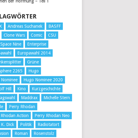
chen der Hoffnung – Teil 1
LAGWÖRTER
X
Andreas Suchanek
BASFF
Clone Wars
Comic
CSU
Space Nine
Enterprise
pawahl
Europawahl 2014
kensplitter
Grüne
sphere 2265
Hugo
 Nominee
Hugo Nominee 2020
lf Hill
Kino
Kurzgeschichte
tagswahl
Maddrax
Michelle Stern
le
Perry Rhodan
 Rhodan Action
Perry Rhodan Neo
 K. Dick
Politik
Radiotatort
nsion
Roman
Rosenstolz