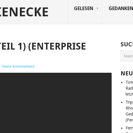
KENECKE
GELESEN
GEDANKE
IL 1) (ENTERPRISE
SUC
|
Keine Kommentare
NEU
Tot
Rad
letz
Trip
Rho
Ged
(Pe
Fer