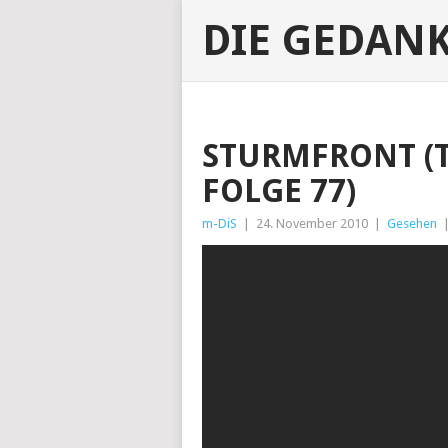
DIE GEDAN
STURMFRONT (TE
FOLGE 77)
m-DiS
|
24. November 2010
|
Gesehen