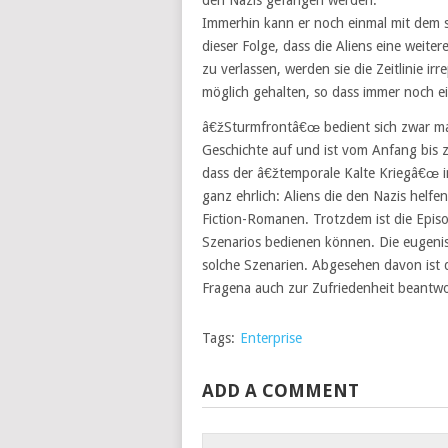
den Nazis gefangen werden.
Immerhin kann er noch einmal mit dem 
dieser Folge, dass die Aliens eine weiter
zu verlassen, werden sie die Zeitlinie ir
möglich gehalten, so dass immer noch ei
â€žSturmfrontâ€œ bedient sich zwar mal 
Geschichte auf und ist vom Anfang bis 
dass der â€žtemporale Kalte Kriegâ€œ im
ganz ehrlich: Aliens die den Nazis helfe
Fiction-Romanen. Trotzdem ist die Episo
Szenarios bedienen können. Die eugenis
solche Szenarien. Abgesehen davon ist di
Fragena auch zur Zufriedenheit beantw
Tags:
Enterprise
ADD A COMMENT