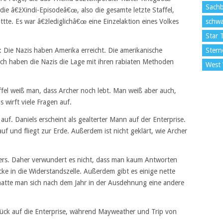
Sach
s die â€žXindi-Episodeâ€œ, also die gesamte letzte Staffel,
ttte. Es war â€žlediglichâ€œ eine Einzelaktion eines Volkes
schwa
Star 
t: Die Nazis haben Amerika erreicht. Die amerikanische
Stern
och haben die Nazis die Lage mit ihren rabiaten Methoden
West
ffel weiß man, dass Archer noch lebt. Man weiß aber auch,
 wirft viele Fragen auf.
auf. Daniels erscheint als gealterter Mann auf der Enterprise.
auf und fliegt zur Erde. Außerdem ist nicht geklärt, wie Archer
eilers. Daher verwundert es nicht, dass man kaum Antworten
ke in die Widerstandszelle. Außerdem gibt es einige nette
hatte man sich nach dem Jahr in der Ausdehnung eine andere
ck auf die Enterprise, während Mayweather und Trip von