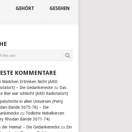
N
GEHÖRT
GESEHEN
HE
ESTE KOMMENTARE
e Mädchen Ertrinken Nicht (ARD
iotatort) – Die Gedankenecke
zu
Das
te Bier war schlecht (ARD Radiotatort)
pelschritte in allen Universen (Perry
dan-Bände 3075-78) – Die
ankenecke
zu
Tödliche Nebelkerzen
rry Rhodan Bände 3071-74)
n der Heimat – Die Gedankenecke
zu
Ein