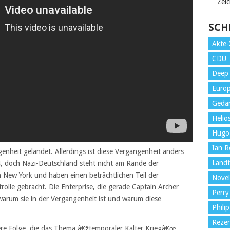
Zei
SCH
Akte-
CDU
Deep 
Euro
Gedan
Helio
Hugo
Ian Ro
ngenheit gelandet. Allerdings ist diese Vergangenheit anders
Land
4, doch Nazi-Deutschland steht nicht am Rande der
in New York und haben einen beträchtlichen Teil der
Novel
rolle gebracht. Die Enterprise, die gerade Captain Archer
Perry
warum sie in der Vergangenheit ist und warum diese
Philip
Reze
ere Folge, die das Thema â€žtemporaler Kalter Kriegâ€œ