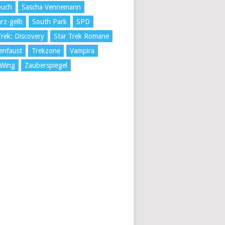
buch
Sascha Vennemann
rz-gelb
South Park
SPD
Trek: Discovery
Star Trek Romane
enfaust
Trekzone
Vampira
 Wing
Zauberspiegel