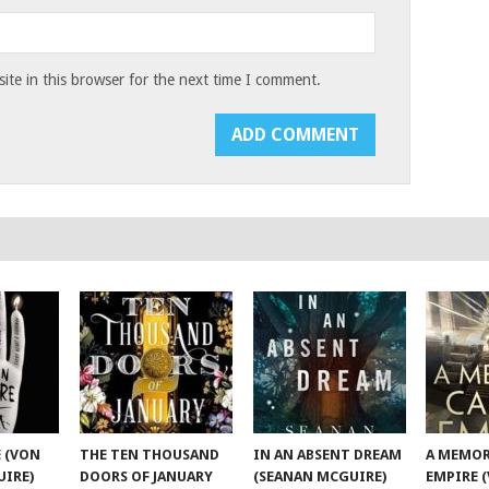
te in this browser for the next time I comment.
 (VON
THE TEN THOUSAND
IN AN ABSENT DREAM
A MEMOR
UIRE)
DOORS OF JANUARY
(SEANAN MCGUIRE)
EMPIRE 