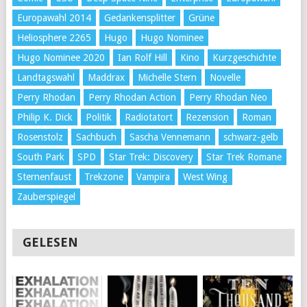
Europawahl 2014
Gedankensplitter
Grüne
Heliosphere 2265
Hugo
Hugo Nominee
Hugo Nominee 2020
Ian Rolf Hill
Kino
Kurzgeschichte
Landtagswahl
Maddrax
Michelle Stern
Novelle
Perry Rhodan
Perry Rhodan Action
Perry Rhodan Neo
Philip K. Dick
Politik
Radiotatort
Rezension
Roman
Rosenstolz
Sachbuch
Sascha Vennemann
schwarz-gelb
South Park
SPD
Star Trek: Discovery
Star Trek Romane
Sternenfaust
Trekzone
Vampira
West Wing
Zauberspiegel
GELESEN