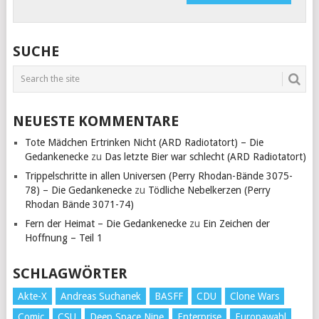
SUCHE
NEUESTE KOMMENTARE
Tote Mädchen Ertrinken Nicht (ARD Radiotatort) – Die
Gedankenecke
zu
Das letzte Bier war schlecht (ARD Radiotatort)
Trippelschritte in allen Universen (Perry Rhodan-Bände 3075-
78) – Die Gedankenecke
zu
Tödliche Nebelkerzen (Perry
Rhodan Bände 3071-74)
Fern der Heimat – Die Gedankenecke
zu
Ein Zeichen der
Hoffnung – Teil 1
SCHLAGWÖRTER
Akte-X
Andreas Suchanek
BASFF
CDU
Clone Wars
Comic
CSU
Deep Space Nine
Enterprise
Europawahl