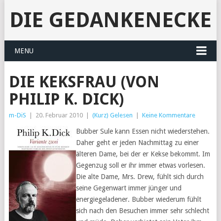
DIE GEDANKENECKE
MENU
DIE KEKSFRAU (VON
PHILIP K. DICK)
m-DiS
|
20. Februar 2010
|
(Kurz) Gelesen
|
Keine Kommentare
Bubber Sule kann Essen nicht wiederstehen.
Daher geht er jeden Nachmittag zu einer
älteren Dame, bei der er Kekse bekommt. Im
Gegenzug soll er ihr immer etwas vorlesen.
Die alte Dame, Mrs. Drew, fühlt sich durch
seine Gegenwart immer jünger und
energiegeladener. Bubber wiederum fühlt
sich nach den Besuchen immer sehr schlecht