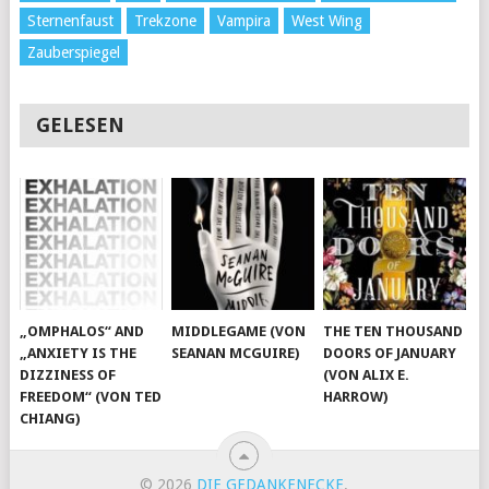
Sternenfaust
Trekzone
Vampira
West Wing
Zauberspiegel
GELESEN
„OMPHALOS“ AND
MIDDLEGAME (VON
THE TEN THOUSAND
„ANXIETY IS THE
SEANAN MCGUIRE)
DOORS OF JANUARY
DIZZINESS OF
(VON ALIX E.
FREEDOM“ (VON TED
HARROW)
CHIANG)
© 2026
DIE GEDANKENECKE
.