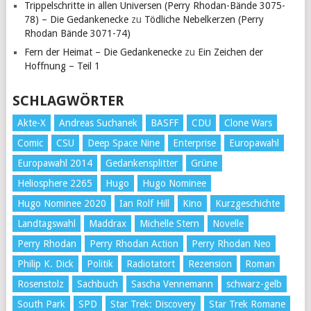
Trippelschritte in allen Universen (Perry Rhodan-Bände 3075-
78) – Die Gedankenecke
zu
Tödliche Nebelkerzen (Perry
Rhodan Bände 3071-74)
Fern der Heimat – Die Gedankenecke
zu
Ein Zeichen der
Hoffnung – Teil 1
SCHLAGWÖRTER
Akte-X
Andreas Suchanek
BASFF
CDU
Clone Wars
Comic
CSU
Deep Space Nine
Enterprise
Europawahl
Europawahl 2014
Gedankensplitter
Grüne
Heliosphere 2265
Hugo
Hugo Nominee
Hugo Nominee 2020
Ian Rolf Hill
Kino
Kurzgeschichte
Landtagswahl
Maddrax
Michelle Stern
Novelle
Perry Rhodan
Perry Rhodan Action
Perry Rhodan Neo
Philip K. Dick
Politik
Radiotatort
Rezension
Roman
Rosenstolz
Sachbuch
Sascha Vennemann
schwarz-gelb
South Park
SPD
Star Trek: Discovery
Star Trek Romane